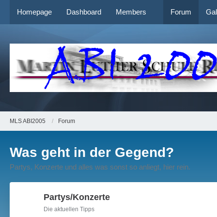
Homepage
Dashboard
Members
Forum
Gal
MLS ABI2005
Forum
Was geht in der Gegend?
Partys, Konzerte und alles was sonst so anliegt, hier rein.
Partys/Konzerte
Die aktuellen Tipps