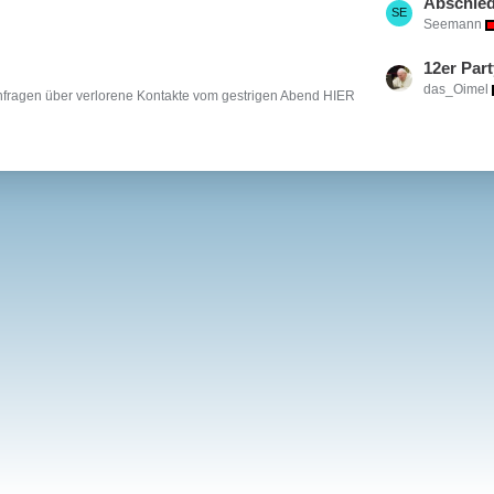
s
Abschied
Seemann
t
P
L
12er Par
o
das_Oimel
a
Anfragen über verlorene Kontakte vom gestrigen Abend HIER
s
s
t
t
s
P
o
s
t
s