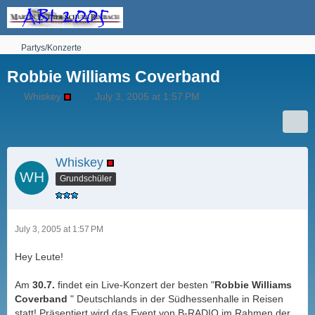
Partys/Konzerte
Robbie Williams Coverband
Whiskey
July 3, 2005 at 1:57 PM
Whiskey
Grundschüler
July 3, 2005 at 1:57 PM
Hey Leute!
Am
30.7.
findet ein Live-Konzert der besten "
Robbie Williams
Coverband
" Deutschlands in der Südhessenhalle in Reisen
statt! Präsentiert wird das Event von B-RADIO im Rahmen der